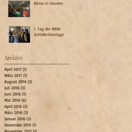
Börse in Houten
1. Tag der NRW
Schildkrötentage
Archive
April 2017
(1)
1 Beitrag
März 2017
(1)
1 Beitrag
August 2016
(3)
3 Beiträge
Juli 2016
(3)
3 Beiträge
Juni 2016
(1)
1 Beitrag
Mai 2016
(6)
6 Beiträge
April 2016
(2)
2 Beiträge
März 2016
(3)
3 Beiträge
Januar 2016
(2)
2 Beiträge
Dezember 2015
(1)
1 Beitrag
November 2015
(1)
1 Beitrag