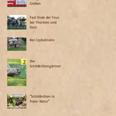
Gießen
Fast Ende der Tour
bei Thorsten und
Dani
Bei Czybulinskis
Der
Schildkrötengärtner
"Schildkröten in
freier Natur"