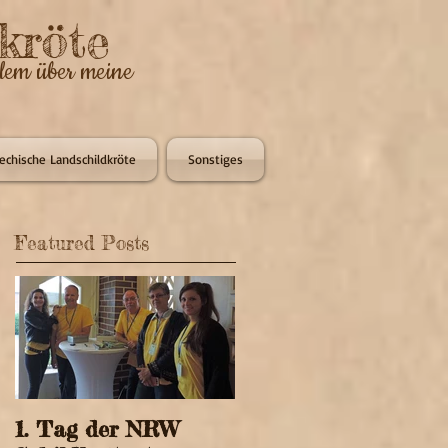
kröte
llem über meine
iechische Landschildkröte
Sonstiges
Featured Posts
1. Tag der NRW