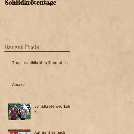
Schildkrötentage
Recent Posts
Tropenschildkröten Stammtisch
Amalie
Schildkrötenworksho
p
Auf geht es nach