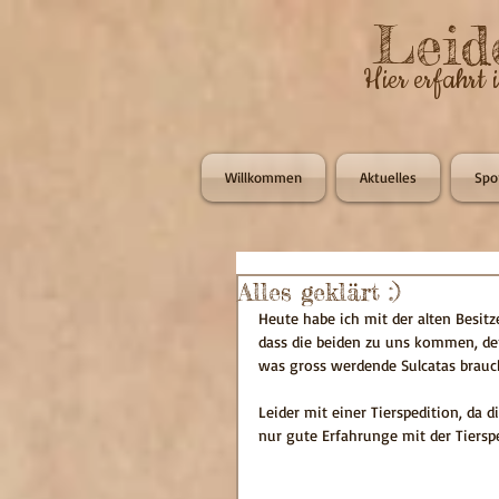
Leid
Hier erfahrt 
Willkommen
Aktuelles
Spo
Alles geklärt :)
Heute habe ich mit der alten Besitze
dass die beiden zu uns kommen, den
was gross werdende Sulcatas brauc
Leider mit einer Tierspedition, da die
nur gute Erfahrunge mit der Tiersp