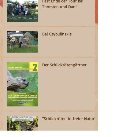
Fast Ende der Tour bei
Thorsten und Dani
Bei Czybulinskis
Der Schildkrötengärtner
"Schildkröten in freier Natur"