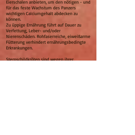
Eierschalen anbieten, um den nötigen - und
für das feste Wachstum des Panzers
wichtigen Calciumgehalt abdecken zu
können.
Zu üppige Ernährung führt auf Dauer zu
Verfettung, Leber- und/oder
Nierenschäden. Rohfaserreiche, eiweißarme
Fütterung verhindert ernährungsbedingte
Erkrankungen.
Sternschildkröten sind wegen ihrer
bevorzugten, feuchtwarmen Haltung, sehr
anfällig für Parasiten (Oxyuren, Hexamiten
und dgl.). Zu trockene und zu kühle Haltung
äußert sich oft mit "nasser" Nase.
Fortpflanzung in freier Natur:
Die Fortpflanzungszeit fällt im indischen
Verbreitungsgebiet mit der Monsunzeit
zusammen. Die Weibchen legen mehrere
Gelege, die anfangs zwischen fünf und
neun Eier aufweisen. Gegen Ende der
Fortpflanzungszeit enthalten die
Nistgruben häufig nur noch ein bis vier Eier.