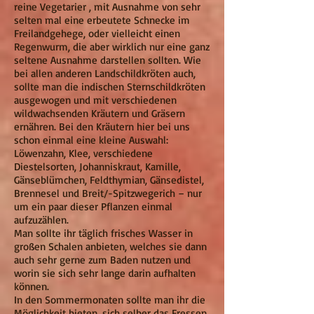
reine Vegetarier , mit Ausnahme von sehr
selten mal eine erbeutete Schnecke im
Freilandgehege, oder vielleicht einen
Regenwurm, die aber wirklich nur eine ganz
seltene Ausnahme darstellen sollten. Wie
bei allen anderen Landschildkröten auch,
sollte man die indischen Sternschildkröten
ausgewogen und mit verschiedenen
wildwachsenden Kräutern und Gräsern
ernähren. Bei den Kräutern hier bei uns
schon einmal eine kleine Auswahl:
Löwenzahn, Klee, verschiedene
Diestelsorten, Johanniskraut, Kamille,
Gänseblümchen, Feldthymian, Gänsedistel,
Brennesel und Breit/-Spitzwegerich – nur
um ein paar dieser Pflanzen einmal
aufzuzählen.
Man sollte ihr täglich frisches Wasser in
großen Schalen anbieten, welches sie dann
auch sehr gerne zum Baden nutzen und
worin sie sich sehr lange darin aufhalten
können.
In den Sommermonaten sollte man ihr die
Möglichkeit bieten, sich selber das Fressen