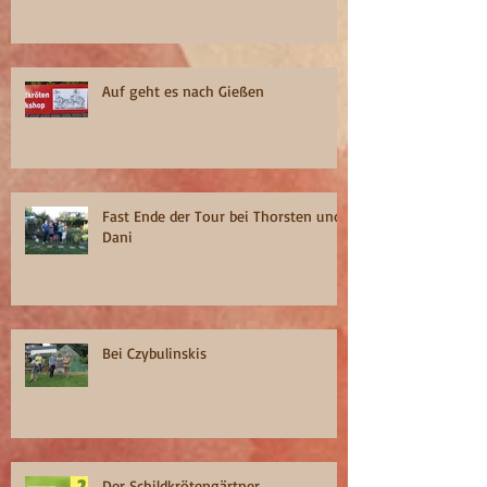
Auf geht es nach Gießen
Fast Ende der Tour bei Thorsten und
Dani
Bei Czybulinskis
Der Schildkrötengärtner