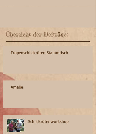
Übersicht der Beiträge:
Tropenschildkröten Stammtisch
Amalie
Schildkrötenworkshop