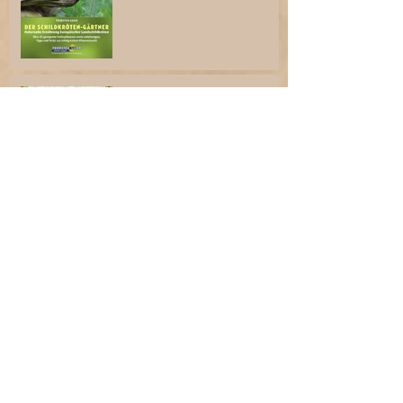
"Schildkröten in freier Natur"
Börse in Houten
1. Tag der NRW
Schildkrötentage
Archive