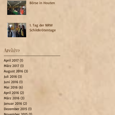
Börse in Houten
1. Tag der NRW
Schildkrötentage
Archive
April 2017
(1)
1 Beitrag
März 2017
(1)
1 Beitrag
August 2016
(3)
3 Beiträge
Juli 2016
(3)
3 Beiträge
Juni 2016
(1)
1 Beitrag
Mai 2016
(6)
6 Beiträge
April 2016
(2)
2 Beiträge
März 2016
(3)
3 Beiträge
Januar 2016
(2)
2 Beiträge
Dezember 2015
(1)
1 Beitrag
November 2015
(1)
1 Beitrag