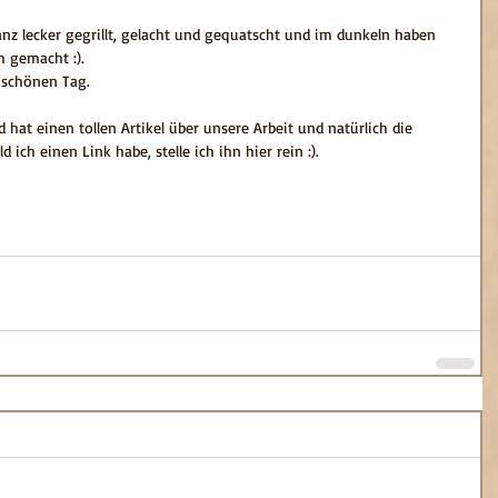
lecker gegrillt, gelacht und gequatscht und im dunkeln haben 
 gemacht :).
r schönen Tag.
 hat einen tollen Artikel über unsere Arbeit und natürlich die 
ich einen Link habe, stelle ich ihn hier rein :).