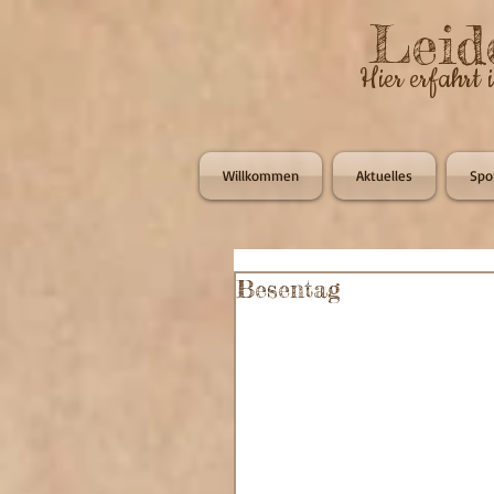
Leid
Hier erfahrt 
Willkommen
Aktuelles
Spo
Besentag