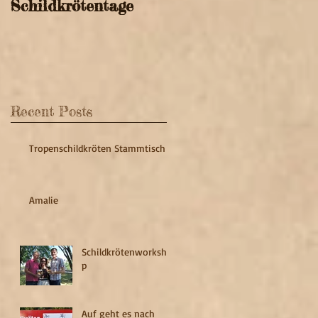
Schildkrötentage
Recent Posts
Tropenschildkröten Stammtisch
Amalie
Schildkrötenworksho
p
Auf geht es nach