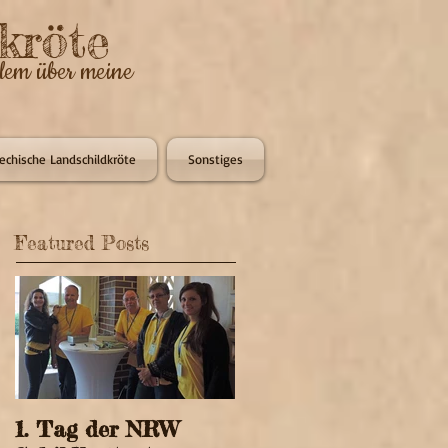
kröte
llem über meine
iechische Landschildkröte
Sonstiges
Featured Posts
1. Tag der NRW