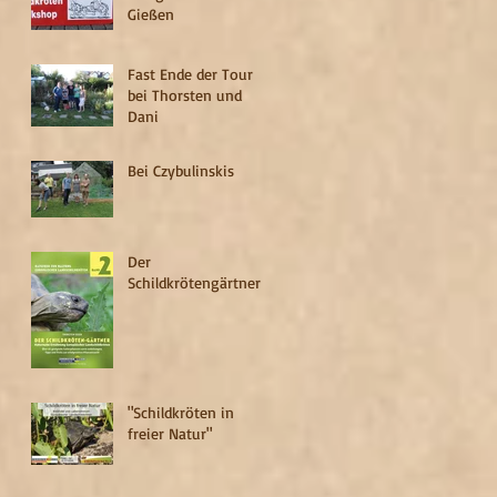
Gießen
Fast Ende der Tour
bei Thorsten und
Dani
Bei Czybulinskis
Der
Schildkrötengärtner
"Schildkröten in
freier Natur"