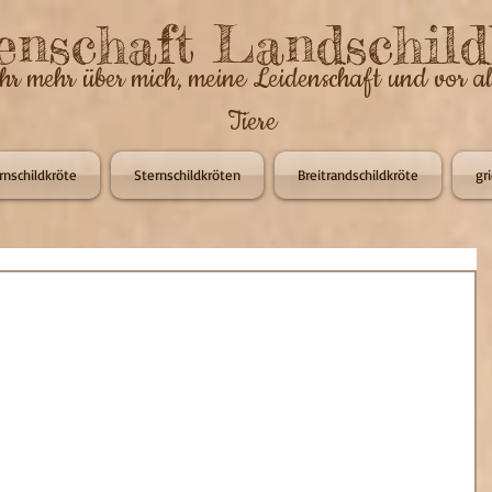
enschaft Landschild
ihr mehr über mich, meine Leidenschaft und vor a
Tiere
rnschildkröte
Sternschildkröten
Breitrandschildkröte
gr